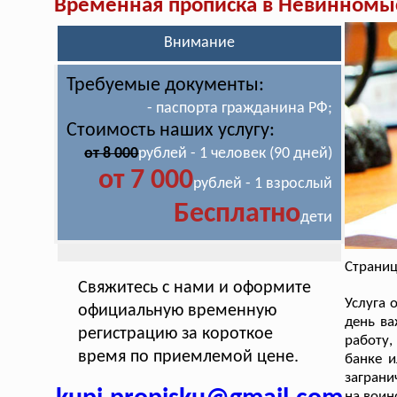
Временная прописка в Невинномы
Внимание
Требуемые документы:
- паспорта гражданина РФ;
Стоимость наших услугу:
от 8 000
рублей - 1 человек (90 дней)
от 7 000
рублей - 1 взрослый
Бесплатно
дети
Страниц
Свяжитесь с нами и оформите
Услуга
официальную временную
день ва
регистрацию за короткое
работу,
время по приемлемой цене.
банке 
заграни
на воин