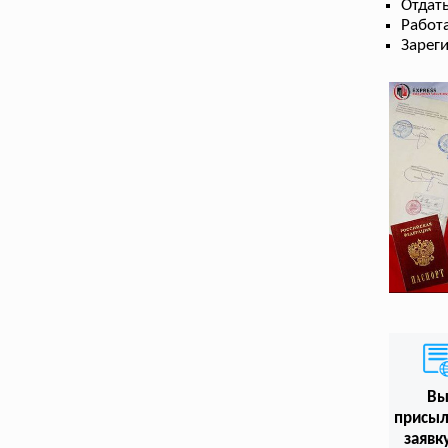
Отдать
Работа
Зарег
В
присыл
заявк