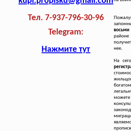
kupi.propisku@gmail.com
Тел. 7-937-796-30-96
Пожалу
запомн
восьми
Telegram:
районе 
получит
Нажмите тут
нее.
На сег
регист
стоимо
жильцо
богато
легальн
может
консул
законо
миграци
являем
прописк