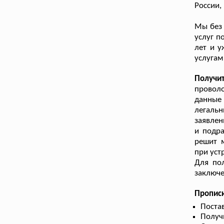
России,
Мы без 
услуг п
лет и у
услугам
Получи
проволо
данные 
легаль
заявлен
и подра
решит 
при уст
Для по
заключе
Прописк
Поста
Получ